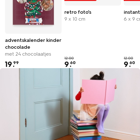
retro foto's
instant
9 x 10 cm
6 x 9 
adventskalender kinder
chocolade
met 24 chocolaatjes
12.00
12.00
19
.
9
.
9
.
99
60
60