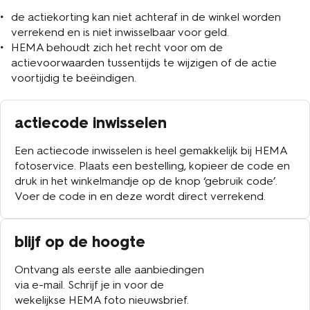
afdrukken en digitaliseren
gepersonaliseerde leesboeken en Bucketlistboeken
kortingscodes of actieprijzen en is niet achteraf in de
de actiekorting kan niet achteraf in de winkel worden
de korting is niet geldig op verwerkings- en
deze actie is niet geldig in combinatie met andere acties,
winkel te verrekenen
verrekend en is niet inwisselbaar voor geld.
verzendkosten
kortingscodes of actieprijzen en is niet achteraf in de
HEMA behoudt zich het recht voor om de
deze actie is niet geldig in combinatie met andere acties,
winkel te verrekenen
maak een wanddecoratie
actievoorwaarden tussentijds te wijzigen of de actie
kortingscodes of actieprijzen en is niet achteraf in de
voortijdig te beëindigen.
winkel te verrekenen
kies je fotoboek
druk je foto's af
actiecode inwisselen
Een actiecode inwisselen is heel gemakkelijk bij HEMA
fotoservice. Plaats een bestelling, kopieer de code en
druk in het winkelmandje op de knop ‘gebruik code’.
Voer de code in en deze wordt direct verrekend.
blijf op de hoogte
Ontvang als eerste alle aanbiedingen
via e-mail. Schrijf je in voor de
wekelijkse HEMA foto nieuwsbrief.