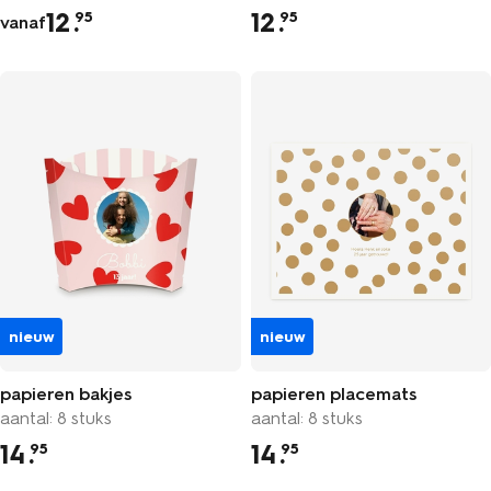
12
.
12
.
95
95
vanaf
nieuw
nieuw
papieren bakjes
papieren placemats
aantal: 8 stuks
aantal: 8 stuks
14
.
14
.
95
95