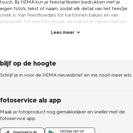
touch. Bij HEMA kun je feestartikelen bedrukken met je
eigen foto's, tekst of naam, zodat elk detail van het feestje
uniek is. Van feesthoedjes tot kartonnen bakjes en van
placemats tot een fotoslinger: wij maken er samen met jou
iets moois van. Op zoek naar gepersonaliseerde versiering
voor een verjaardag, babyshower of ander feestelijk
moment? In deze tekst ontdek je welke feestartikelen je bij
HEMA kunt laten bedrukken.
feesthoedjes bedrukken met eigen
blijf op de hoogte
foto of tekst
Schrijf je in voor de HEMA nieuwsbrief en mis nooit meer iets.
Een feesthoedje mag op geen enkel feestje ontbreken. Bij
HEMA kun je feesthoedjes bedrukken met een foto of tekst
naar keuze, zodat iedereen aan tafel zijn eigen unieke
fotoservice als app
feestmuts draagt. Of je nu op zoek bent naar een
verjaardagshoedje of een feestmuts voor een babyshower
Maak je fotoproduct nog gemakkelijker en sneller met de
met een foto erop: bij ons kun je een feesthoedje maken dat
fotoservice app.
precies bij jouw feestje past.