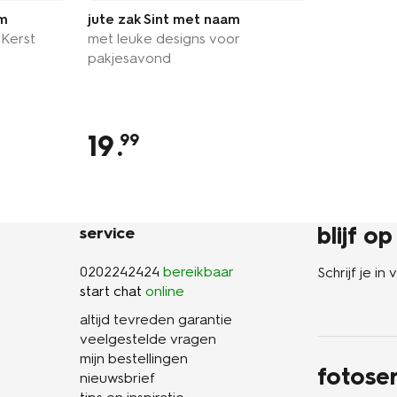
am
jute zak Sint met naam
 Kerst
met leuke designs voor
pakjesavond
19
.
99
blijf o
service
0202242424
bereikbaar
Schrijf je i
start chat
online
altijd tevreden garantie
veelgestelde vragen
mijn bestellingen
fotoser
nieuwsbrief