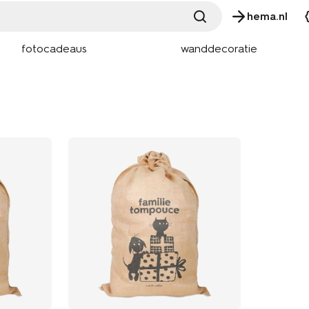
hema.nl
fotocadeaus
wanddecoratie