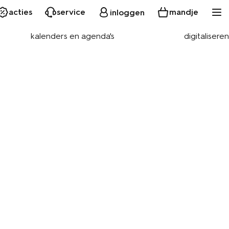
acties
service
mandje
inloggen
kalenders en agenda's
digitaliseren