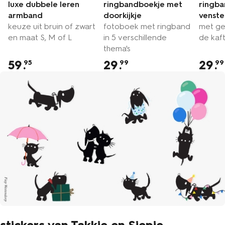
luxe dubbele leren
ringbandboekje met
ringb
armband
doorkijkje
venste
keuze uit bruin of zwart
fotoboek met ringband
met ge
en maat S, M of L
in 5 verschillende
de kaf
thema's
59
.
29
.
29
.
95
99
99