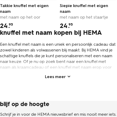
Takkie knuffel met eigen
Siepie knuffel met eigen
naam
naam
met naam op het oor
met naam op het staartje
24
.
24
.
95
95
knuffel met naam kopen bij HEMA
Een knuffel met naam is een uniek en persoonlijk cadeau dat
zowel kinderen als volwassenen blij maakt. Bij HEMA vind je
schattige knuffels die je kunt personaliseren met een naam
naar keuze. Of je nu op zoek bent naar een knuffel met
naam als kraamcadeau of een knuffel met naam erop voor
een andere speciale gelegenheid, HEMA heeft verschillende
opties zoals de vrolijke Takkie en de lieve Siepie. Een knuffel
met naam is niet alleen schattig, maar ook een leuk cadeau
om te geven. Ontdek het assortiment knuffels met naam bij
HEMA en maak iemand blij met een uniek cadeau dat een
leven lang mee gaat.
blijf op de hoogte
baby knuffel met naam als uniek
Schrijf je in voor de HEMA nieuwsbrief en mis nooit meer iets.