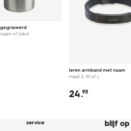
r gegraveerd
naam of tekst
leren armband met naam
maat S, M of L
24
.
95
blijf o
service