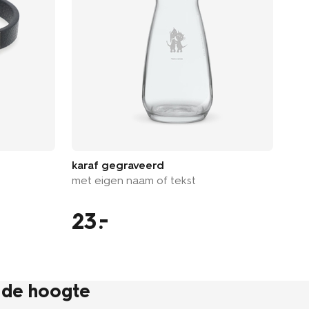
wit
wit
karaf gegraveerd
met eigen naam of tekst
23
1
p de hoogte