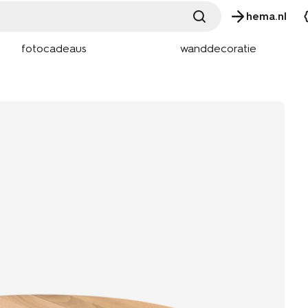
hema.nl
fotocadeaus
wanddecoratie