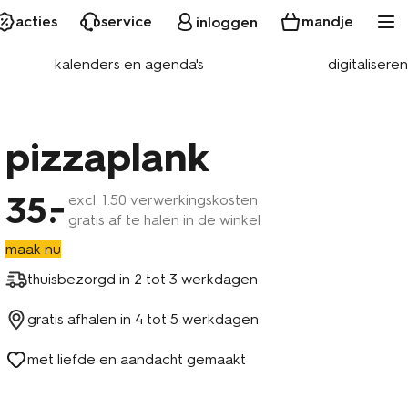
acties
service
mandje
inloggen
kalenders en agenda's
digitaliseren
pizzaplank
35
excl.
1
.50 verwerkingskosten
gratis af te halen in de winkel
maak nu
thuisbezorgd in
2 tot 3 werkdagen
gratis afhalen in
4 tot 5 werkdagen
met liefde en aandacht gemaakt