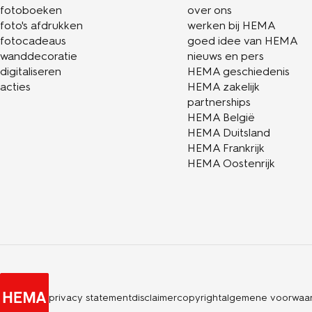
fotoboeken
over ons
foto's afdrukken
werken bij HEMA
fotocadeaus
goed idee van HEMA
wanddecoratie
nieuws en pers
digitaliseren
HEMA geschiedenis
acties
HEMA zakelijk
partnerships
HEMA België
HEMA Duitsland
HEMA Frankrijk
HEMA Oostenrijk
privacy statement
disclaimer
copyright
algemene voorwaa