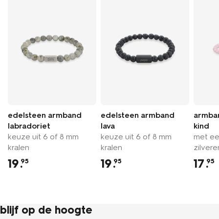
edelsteen armband
edelsteen armband
armba
labradoriet
lava
kind
keuze uit 6 of 8 mm
keuze uit 6 of 8 mm
met ee
kralen
kralen
zilvere
19
.
19
.
17
.
95
95
95
blijf op de hoogte