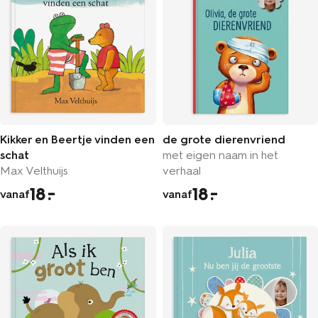
Kikker en Beertje vinden een
de grote dierenvriend
schat
met eigen naam in het
Max Velthuijs
verhaal
18
18
vanaf
vanaf