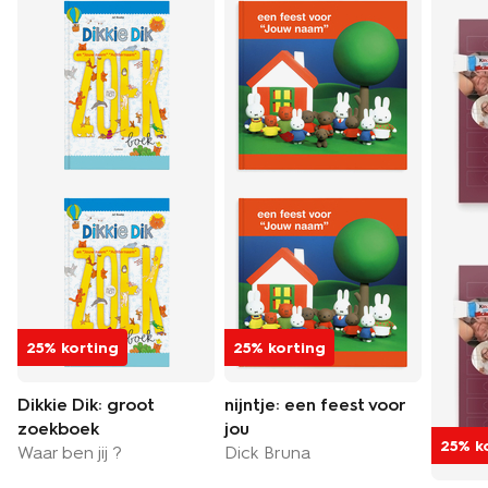
25% korting
25% korting
Dikkie Dik: groot
nijntje: een feest voor
zoekboek
jou
25% k
Waar ben jij ?
Dick Bruna