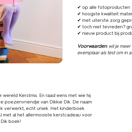
✔ op alle fotoproducten
✔ hoogste kwaliteit mater
✔ met uiterste zorg gep
✔ toch niet tevreden? gr
✔ nieuw product bij prod
Voorwaarden:
wil je meer
exemplaar als test om in 
de wereld Kerstmis. En raad eens met wie hij
rijze poezenvriendje van Dikkie Dik. De naam
ek verwerkt, echt uniek. Het kinderboek
 Al met al het allermooiste kerstcadeau voor
 Dik boek!