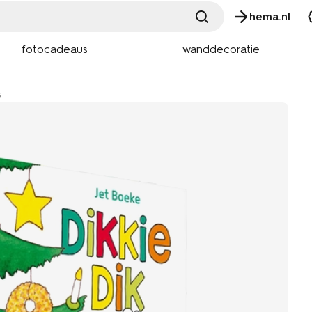
hema.nl
fotocadeaus
wanddecoratie
s