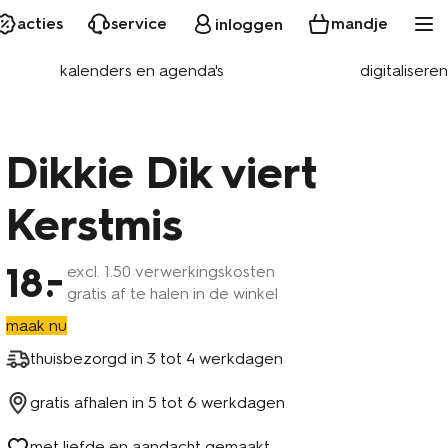
acties
service
mandje
inloggen
kalenders en agenda's
digitaliseren
Dikkie Dik viert
Kerstmis
18
excl.
1
.50 verwerkingskosten
gratis af te halen in de winkel
maak nu
thuisbezorgd in
3 tot 4 werkdagen
gratis afhalen in
5 tot 6 werkdagen
met liefde en aandacht gemaakt