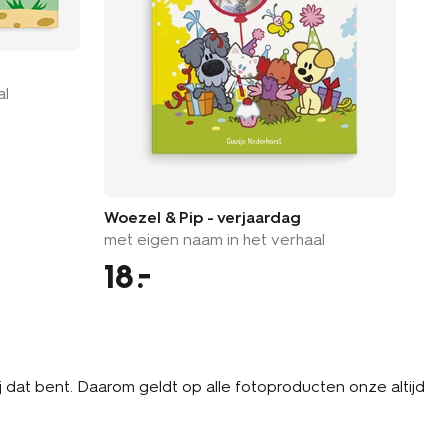
wel
al
met
Woezel & Pip - verjaardag
met eigen naam in het verhaal
18
1
jij dat bent. Daarom geldt op alle fotoproducten onze altijd