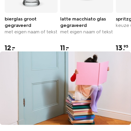
bierglas groot
latte macchiato glas
spritz
gegraveerd
gegraveerd
keuze u
met eigen naam of tekst
met eigen naam of tekst
12
11
13
.
95