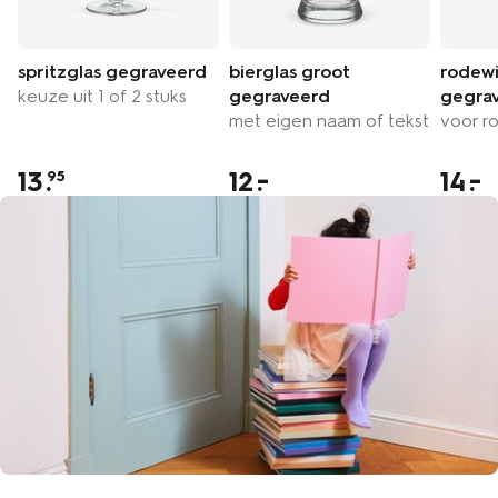
spritzglas gegraveerd
bierglas groot
rodewi
keuze uit 1 of 2 stuks
gegraveerd
gegra
met eigen naam of tekst
voor ro
13
.
12
14
95