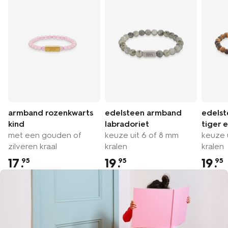
armband rozenkwarts
edelsteen armband
edels
kind
labradoriet
tiger 
met een gouden of
keuze uit 6 of 8 mm
keuze 
zilveren kraal
kralen
kralen
17
.
19
.
19
.
95
95
95