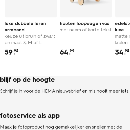
luxe dubbele leren
houten loopwagen vos
edels
armband
met naam of korte tekst
luxe
keuze uit bruin of zwart
matte 
en maat S, M of L
kralen
59
.
64
.
34
.
95
99
95
blijf op de hoogte
Schrijf je in voor de HEMA nieuwsbrief en mis nooit meer iets.
fotoservice als app
Maak je fotoproduct nog gemakkelijker en sneller met de