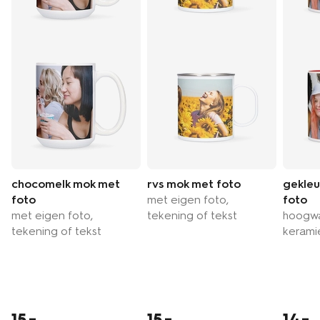
chocomelk mok met
rvs mok met foto
gekle
foto
met eigen foto,
foto
met eigen foto,
tekening of tekst
hoogwa
tekening of tekst
kerami
15
15
14