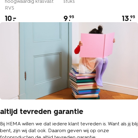
hoogwaardig krasvast
stuks
RVS
10
9
.
13
.
95
95
altijd tevreden garantie
Bij HEMA willen we dat iedere klant tevreden is. Want als jij blij
bent, zijn wij dat ook. Daarom geven wij op onze
fotoproducten de altijd tevreden garantie: