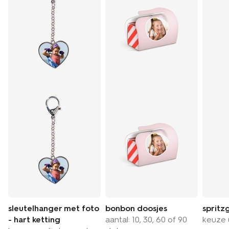
sleutelhanger met foto
bonbon doosjes
spritz
- hart ketting
aantal: 10, 30, 60 of 90
keuze u