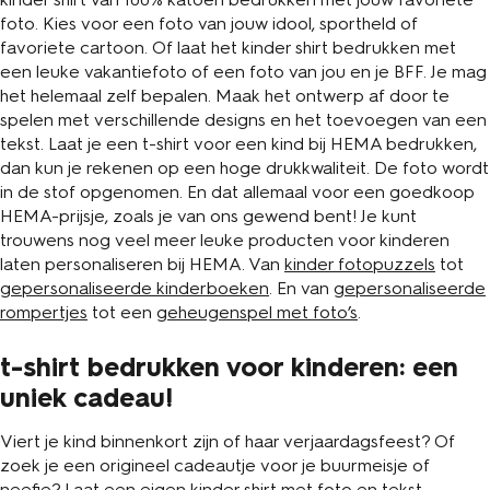
foto. Kies voor een foto van jouw idool, sportheld of
favoriete cartoon. Of laat het kinder shirt bedrukken met
een leuke vakantiefoto of een foto van jou en je BFF. Je mag
het helemaal zelf bepalen. Maak het ontwerp af door te
spelen met verschillende designs en het toevoegen van een
tekst. Laat je een t-shirt voor een kind bij HEMA bedrukken,
dan kun je rekenen op een hoge drukkwaliteit. De foto wordt
in de stof opgenomen. En dat allemaal voor een goedkoop
HEMA-prijsje, zoals je van ons gewend bent! Je kunt
trouwens nog veel meer leuke producten voor kinderen
laten personaliseren bij HEMA. Van
kinder fotopuzzels
tot
gepersonaliseerde kinderboeken
. En van
gepersonaliseerde
rompertjes
tot een
geheugenspel met foto’s
.
t-shirt bedrukken voor kinderen: een
uniek cadeau!
Viert je kind binnenkort zijn of haar verjaardagsfeest? Of
zoek je een origineel cadeautje voor je buurmeisje of
neefje? Laat een eigen kinder shirt met foto en tekst