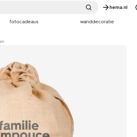
hema.nl
fotocadeaus
wanddecoratie
aam