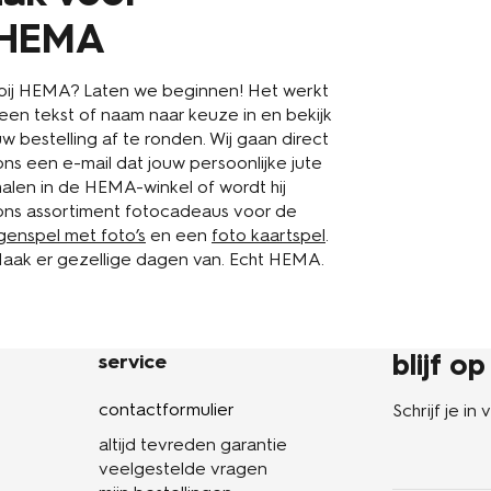
j HEMA
n bij HEMA? Laten we beginnen! Het werkt
een tekst of naam naar keuze in en bekijk
uw bestelling af te ronden. Wij gaan direct
ns een e-mail dat jouw persoonlijke jute
halen in de HEMA-winkel of wordt hij
n ons assortiment fotocadeaus voor de
enspel met foto’s
en een
foto kaartspel
.
Maak er gezellige dagen van. Echt HEMA.
blijf o
service
contactformulier
Schrijf je i
altijd tevreden garantie
veelgestelde vragen