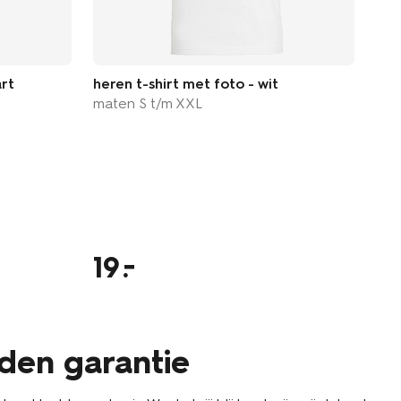
art
heren t-shirt met foto - wit
maten S t/m XXL
buc
keu
19
1
eden garantie