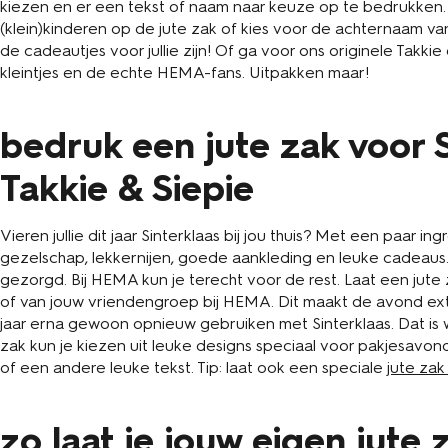
kiezen en er een tekst of naam naar keuze op te bedrukken.
(klein)kinderen op de jute zak of kies voor de achternaam va
de cadeautjes voor jullie zijn! Of ga voor ons originele Takkie
kleintjes en de echte HEMA-fans. Uitpakken maar!
bedruk een jute zak voor 
Takkie & Siepie
Vieren jullie dit jaar Sinterklaas bij jou thuis? Met een paar ing
gezelschap, lekkernijen, goede aankleding en leuke cadeaus. V
gezorgd. Bij HEMA kun je terecht voor de rest. Laat een jut
of van jouw vriendengroep bij HEMA. Dit maakt de avond ext
jaar erna gewoon opnieuw gebruiken met Sinterklaas. Dat is 
zak kun je kiezen uit leuke designs speciaal voor pakjesavond
of een andere leuke tekst. Tip: laat ook een speciale
jute za
zo laat je jouw eigen jute 