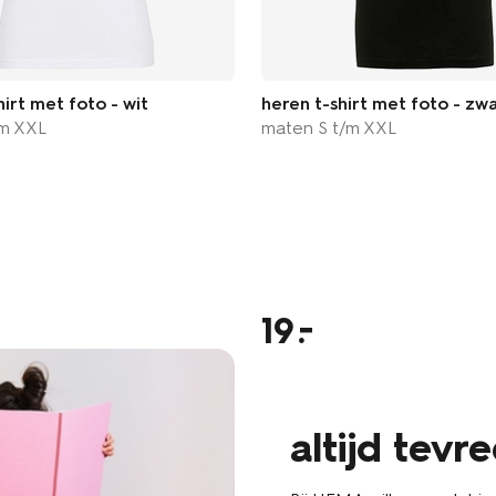
irt met foto - wit
heren t-shirt met foto - zw
/m XXL
maten S t/m XXL
19
altijd tevr