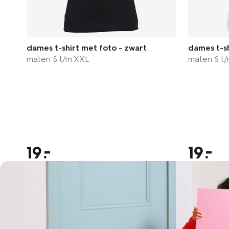
dames t-shirt met foto - zwart
dames t-sh
maten S t/m XXL
maten S t
19
19