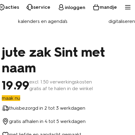
acties
service
mandje
inloggen
kalenders en agenda's
digitaliseren
jute zak Sint met
naam
19
.99
excl.
1
.50 verwerkingskosten
gratis af te halen in de winkel
maak nu
thuisbezorgd in
2 tot 3 werkdagen
gratis afhalen in
4 tot 5 werkdagen
met liefde en aandacht gemaakt