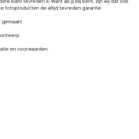
re klant tevreden is. Want als jij blij bent, zijn wij dat ook.
 fotoproducten de altijd tevreden garantie:
t gemaakt
 ontwerp
atie en voorwaarden.