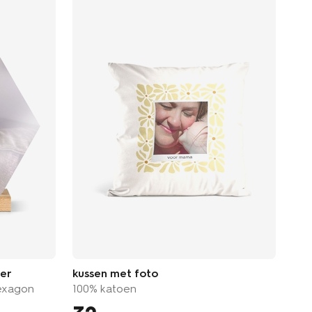
der
kussen met foto
spa
hexagon
100% katoen
met