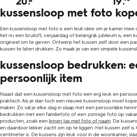
20
19
.
kussensloop met foto kop
Een kussensloop met foto is een leuk idee om je kamer mee o
het nu een bruiloft, verjaardag of belangrijk jubileum is, ee
origineel om te geven. Ontwerp het kussen zelf door een pa
kussen te laten drukken. Zo maak je van een simpele kussens
kussensloop bedrukken: e
persoonlijk item
Naast dat een kussensloop met foto een erg leuk en persoonl
praktisch. Als je dan toch een nieuwe kussensloop moet kopen
maken. Zo val je elke dag in slaap met een persoonlijke heri
bedrukken met een familiefoto of een zonnige foto op vakant
producten, zoals een
linnen tas met foto of naam
. De kussen
en daardoor lekker zacht om op te liggen. Het kussen zelf is
centimeter is. De kussens zijn leuk voor in de woonkamer, sl