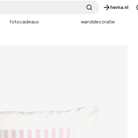
hema.nl
fotocadeaus
wanddecoratie