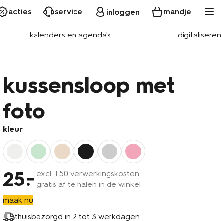
acties
service
mandje
inloggen
kalenders en agenda's
digitaliseren
kussensloop met
foto
kleur
25
excl.
1
.50 verwerkingskosten
gratis af te halen in de winkel
maak nu
thuisbezorgd in
2 tot 3 werkdagen