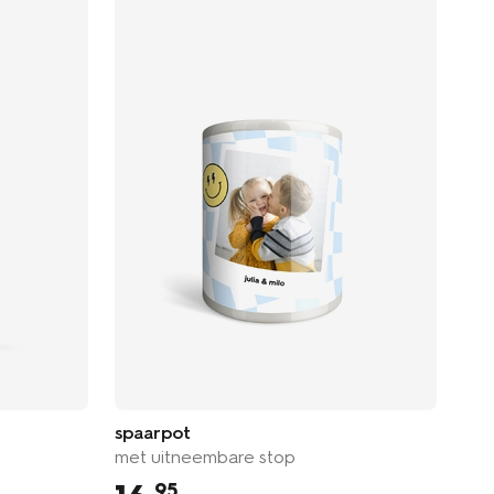
spaarpot
sne
met uitneembare stop
met
95