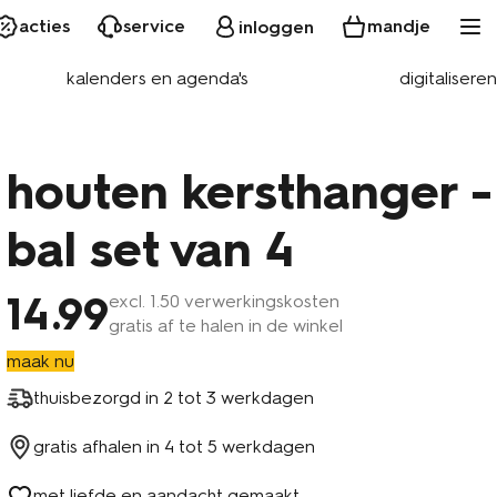
acties
service
mandje
inloggen
kalenders en agenda's
digitaliseren
houten kersthanger -
bal set van 4
14
.99
excl.
1
.50 verwerkingskosten
gratis af te halen in de winkel
maak nu
thuisbezorgd in
2 tot 3 werkdagen
gratis afhalen in
4 tot 5 werkdagen
met liefde en aandacht gemaakt