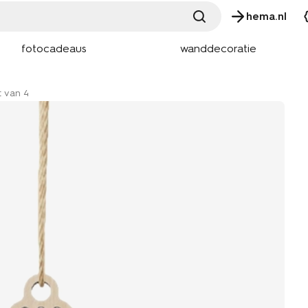
hema.nl
fotocadeaus
wanddecoratie
t van 4