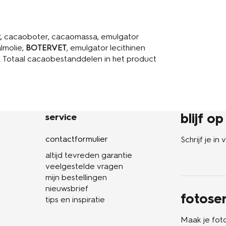
R
, cacaoboter, cacaomassa, emulgator
almolie,
BOTERVET
, emulgator lecithinen
3%. Totaal cacaobestanddelen in het product
blijf o
service
contactformulier
Schrijf je i
altijd tevreden garantie
veelgestelde vragen
mijn bestellingen
nieuwsbrief
fotoser
tips en inspiratie
Maak je fot