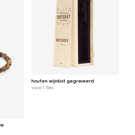
houten wijnkist gegraveerd
voor 1 fles
ye
bie
gep