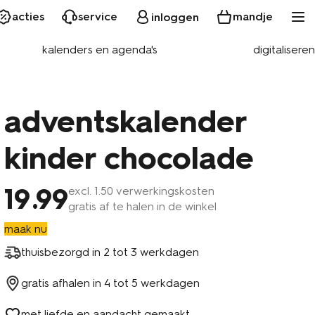
acties
service
mandje
inloggen
kalenders en agenda's
digitaliseren
adventskalender
kinder chocolade
19
.99
excl.
1
.50 verwerkingskosten
gratis af te halen in de winkel
maak nu
thuisbezorgd in
2 tot 3 werkdagen
gratis afhalen in
4 tot 5 werkdagen
met liefde en aandacht gemaakt