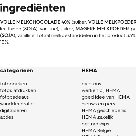
ingrediënten
VOLLE MELKCHOCOLADE
40% (suiker,
VOLLE MELKPOEDE
lecithinen (
SOJA
), vanilline), suiker,
MAGERE MELKPOEDER
, p
(
SOJA
), vanilline. Totaal melkbestanddelen in het product 3
13%.
categorieën
HEMA
fotoboeken
over ons
foto's afdrukken
werken bij HEMA
fotocadeaus
goed idee van HEMA
wanddecoratie
nieuws en pers
digitaliseren
HEMA geschiedenis
acties
HEMA zakelijk
partnerships
HEMA België