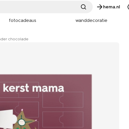
hema.nl
fotocadeaus
wanddecoratie
nder chocolade