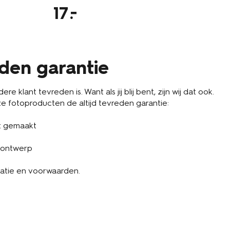
17
2
eden garantie
re klant tevreden is. Want als jij blij bent, zijn wij dat ook.
 fotoproducten de altijd tevreden garantie:
t gemaakt
 ontwerp
atie en voorwaarden.