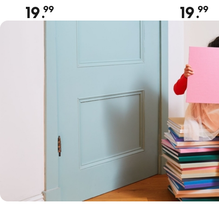
19
.
19
.
99
99