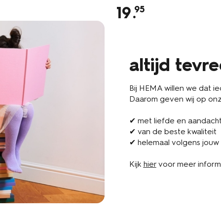
19
.
95
altijd tevr
Bij HEMA willen we dat iede
Daarom geven wij op onze
✔ met liefde en aandach
✔ van de beste kwaliteit
✔ helemaal volgens jouw
Kijk
hier
voor meer inform