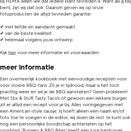
Bij HEMA willen we dat iedere klant tevreden is. Want als jij blij
bent, zijn wij dat ook. Daarom geven wij op onze
fotoproducten de altijd tevreden garantie:
✔ met liefde en aandacht gemaakt
✔ van de beste kwaliteit
✔ helemaal volgens jouw ontwerp
Kijk
hier
voor meer informatie en voorwaarden.
meer informatie
Een overheerlijk kookboek met eenvoudige recepten voor
voor stoere BBQ-fans. Zit je in tijdnood, maar is het toch
prachtig weer en wil je de BBQ aansteken? Geen probleem!
Met Stix & Stuff, Tasty Taco's of gewoon een lekkere burger
zit er altijd een recept voor je bij. Alles vormgegeven met
een American-style sausje. Jij hoeft alleen een naam en/of
foto toe te voegen in de editor, wij doen de rest. Je kunt ook
nog een persoonlijke boodschap achterlaten op het
voorblad. 'Burgers & BBQ Bites' heeft een luxe hardcover