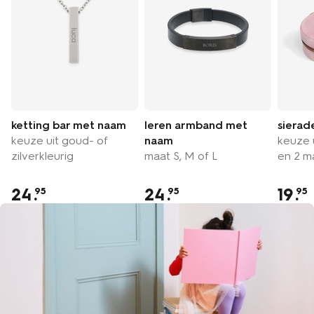
ketting bar met naam
leren armband met
sierad
keuze uit goud- of
naam
keuze 
zilverkleurig
maat S, M of L
en 2 m
24
.
24
.
19
.
95
95
95