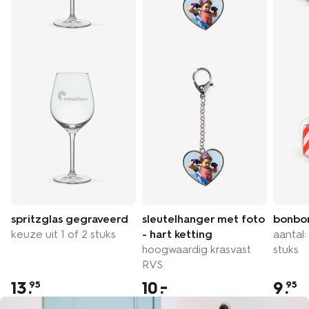
spritzglas gegraveerd
sleutelhanger met foto
bonbon
keuze uit 1 of 2 stuks
- hart ketting
aantal:
hoogwaardig krasvast
stuks
RVS
13
.
10
9
.
95
95