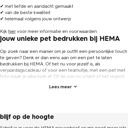
✔ met liefde en aandacht gemaakt
✔ van de beste kwaliteit
✔ helemaal volgens jouw ontwerp
Kijk
hier
voor meer informatie en voorwaarden.
jouw unieke pet bedrukken bij HEMA
Op zoek naar een manier om je outfit een persoonlijke touch
te geven? Denk er dan eens aan om een pet te laten
bedrukken bij HEMA. Of het nu voor jezelf is, als
verjaardagscadeau of voor een teamuitje, met een pet met
foto maak je elke look af. Of de zon nu schijnt of het regent,
je kunt een pet stylen bij iedere outfit. Naast dat de pet een
mooi item is, is hij ook nog eens praktisch. Op een mooie dag
beschermt hij tegen de zon en als het regent blijft je hoofd
lekker droog.
kies voor een gepersonaliseerd
blijf op de hoogte
cadeau: een pet met tekst
Schrijf je in voor de HEMA nieuwsbrief en mis nooit meer iets.