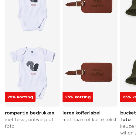
25% korting
25% korting
25% k
rompertje bedrukken
leren kofferlabel
bucket
met tekst, ontwerp of
met naam of korte tekst
foto
foto
keuze u
wit en 