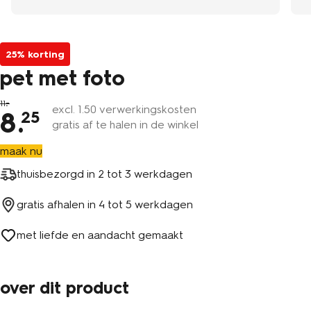
25% korting
pet met foto
11
excl.
1
.50 verwerkingskosten
8
.
25
gratis af te halen in de winkel
maak nu
thuisbezorgd in
2 tot 3 werkdagen
gratis afhalen in
4 tot 5 werkdagen
met liefde en aandacht gemaakt
over dit product