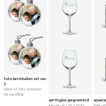
foto kerstballen set van
2
tekst of foto binnenin
de kerstbal
spritzglas gegraveerd
spaarp
keuze uit 1 of 2 stuks
met ui