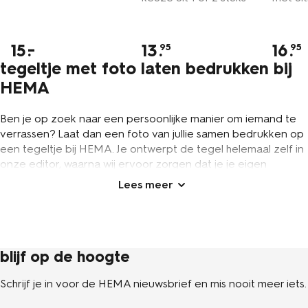
15
13
.
16
.
95
95
tegeltje met foto laten bedrukken bij
HEMA
Ben je op zoek naar een persoonlijke manier om iemand te
verrassen? Laat dan een foto van jullie samen bedrukken op
een tegeltje bij HEMA. Je ontwerpt de tegel helemaal zelf in
onze editor, waarna wij ervoor zorgen dat je je eigen
fototegel al binnen enkele werkdagen in huis hebt. Je kiest
uit verschillende achtergronden en randen en je kan de foto
ook nog bewerken met tekst. Een persoonlijker cadeau kan
bijna niet, toch? Laat je jouw foto toch liever op een andere
manier bedrukken? Dan kies je bij HEMA uit nog veel
blijf op de hoogte
meer
fotocadeaus
.
eigen foto op tegel van geglazuurd
Schrijf je in voor de HEMA nieuwsbrief en mis nooit meer iets.
aardewerk