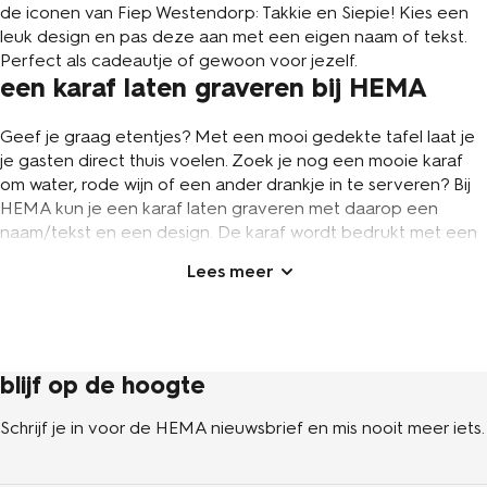
de iconen van Fiep Westendorp: Takkie en Siepie! Kies een
leuk design en pas deze aan met een eigen naam of tekst.
Perfect als cadeautje of gewoon voor jezelf.
een karaf laten graveren bij HEMA
Geef je graag etentjes? Met een mooi gedekte tafel laat je
je gasten direct thuis voelen. Zoek je nog een mooie karaf
om water, rode wijn of een ander drankje in te serveren? Bij
HEMA kun je een karaf laten graveren met daarop een
naam/tekst en een design. De karaf wordt bedrukt met een
hoogwaardige lasergravure en komt inclusief een kurken
dop. En heel handig: hij kan gewoon in de vaatwasser. Laat
jouw eigen naam of het thema van het etentje (bijv. een 21-
diner of kerstdiner met de datum) op de karaf bedrukken. Zo
heb je meteen een leuk aandenken aan een bijzondere dag.
Of laat de karaf graveren met een lieve leus of wens en
blijf op de hoogte
geef hem cadeau aan een ander. Wil je groots uitpakken?
Laat naast de karaf dan ook een set
rodewijnglazen
en/of
Schrijf je in voor de HEMA nieuwsbrief en mis nooit meer iets.
waterglazen
bij HEMA graveren. Of geef er een goede fles
wijn of ander drankje bij. Zo heb je binnen een handomdraai