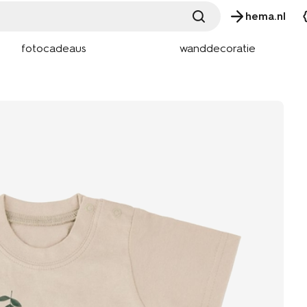
hema.nl
fotocadeaus
wanddecoratie