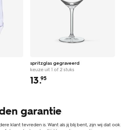
ik 
met
spritzglas gegraveerd
keuze uit 1 of 2 stuks
13
.
1
95
eden garantie
re klant tevreden is. Want als jij blij bent, zijn wij dat ook.