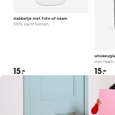
slabbetje met foto of naam
100% zacht katoen
whiskeygl
met naam e
15
15