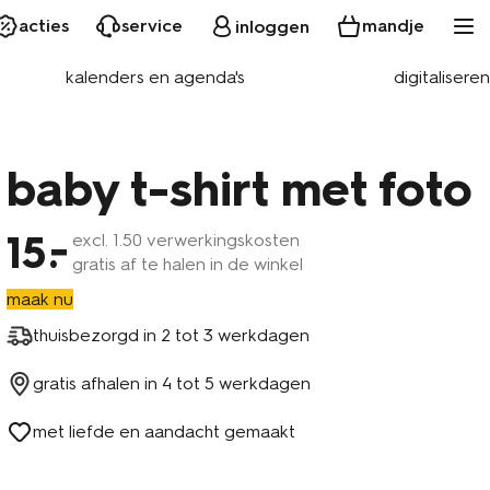
acties
service
mandje
inloggen
kalenders en agenda's
digitaliseren
baby t-shirt met foto
15
excl.
1
.50 verwerkingskosten
gratis af te halen in de winkel
maak nu
thuisbezorgd in
2 tot 3 werkdagen
gratis afhalen in
4 tot 5 werkdagen
met liefde en aandacht gemaakt